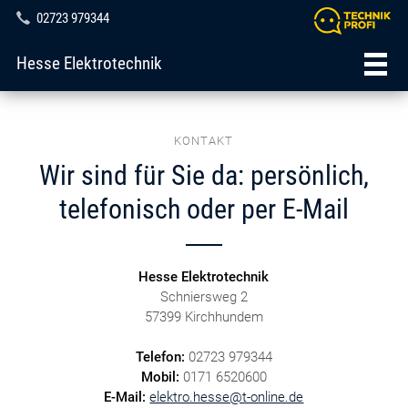
02723 979344
Hesse Elektrotechnik
KONTAKT
Wir sind für Sie da: persönlich,
telefonisch oder per E-Mail
Hesse Elektrotechnik
Schniersweg 2
57399 Kirchhundem
Telefon:
02723 979344
Mobil:
0171 6520600
E-Mail:
elektro.hesse@t-online.de