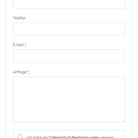
Telefon
E-Mail
*
Anfrage
*
Ich habe die
Datenschutz-Bestimmungen
gelesen,