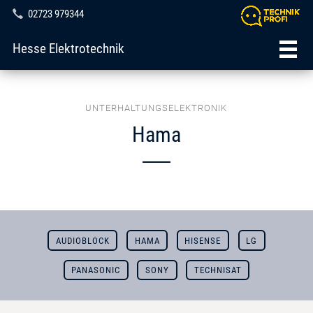
02723 979344
Hesse Elektrotechnik
UNTERHALTUNGSELEKTRONIK
Hama
AUDIOBLOCK
HAMA
HISENSE
LG
PANASONIC
SONY
TECHNISAT