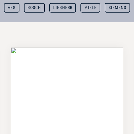
AEG
BOSCH
LIEBHERR
MIELE
SIEMENS