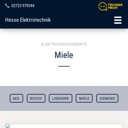
02723 979344
Hesse Elektrotechnik
ELEKTROGROSSGERÄTE
Miele
AEG
BOSCH
LIEBHERR
MIELE
SIEMENS