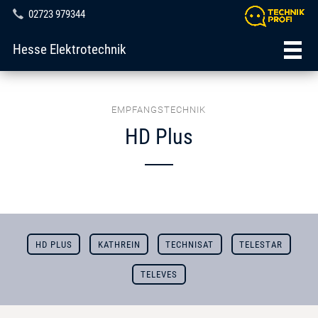
02723 979344
Hesse Elektrotechnik
EMPFANGSTECHNIK
HD Plus
HD PLUS
KATHREIN
TECHNISAT
TELESTAR
TELEVES