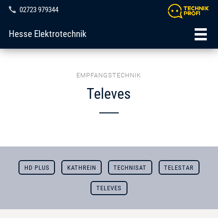
02723 979344
Hesse Elektrotechnik
EMPFANGSTECHNIK
Televes
HD PLUS
KATHREIN
TECHNISAT
TELESTAR
TELEVES